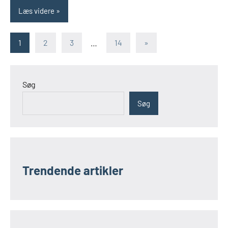
Læs videre
Indlægsinddeling
Næste
1
2
3
…
14
»
indlæg
Søg
Søg
Trendende artikler