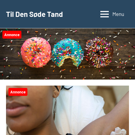
Videre
til
Til Den Søde Tand
Menu
indhold
Annonce
Annonce