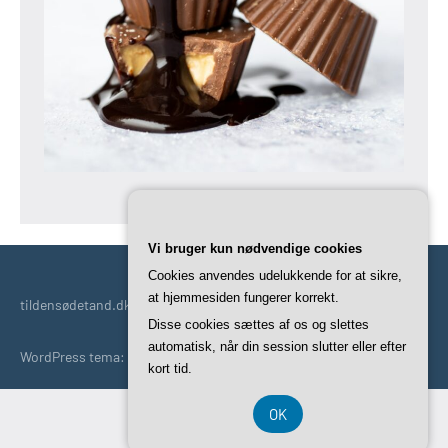
Vi bruger kun nødvendige cookies
Cookies anvendes udelukkende for at sikre,
at hjemmesiden fungerer korrekt.
tildensødetand.dk | En god kilde til indhold til den søde tand.
Disse cookies sættes af os og slettes
automatisk, når din session slutter eller efter
WordPress tema: Occasio by ThemeZee.
kort tid.
OK
CVR-Nummer DK37407739