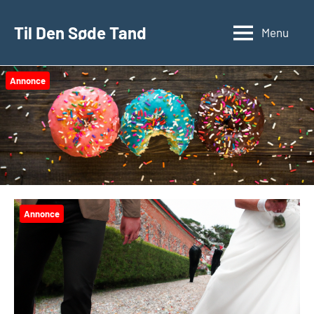
Videre
til
Til Den Søde Tand
Menu
indhold
Annonce
Annonce