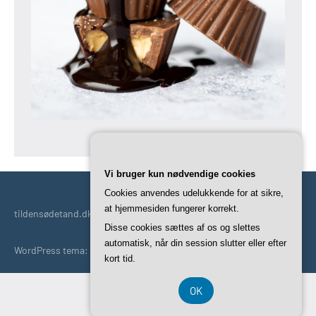
Vi bruger kun nødvendige cookies
Cookies anvendes udelukkende for at sikre,
at hjemmesiden fungerer korrekt.
tildensødetand.dk | En god kilde til indhold til den søde tand.
Disse cookies sættes af os og slettes
automatisk, når din session slutter eller efter
WordPress tema: Occasio by ThemeZee.
kort tid.
OK
CVR-Nummer DK37407739