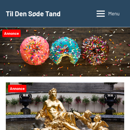
Videre
til
Til Den Søde Tand
Menu
indhold
Annonce
Annonce