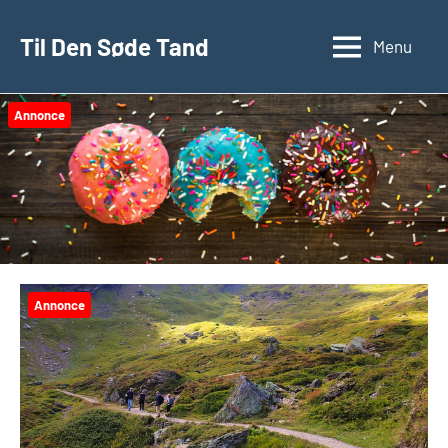
Videre
til
Til Den Søde Tand
Menu
indhold
Annonce
Annonce