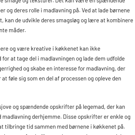
ge smage og teksturer. Det kan være en spændende
 og deres rolle i madlavning på. Ved at lade børnene
t, kan de udvikle deres smagsløg og lære at kombinere
ante måder.
ere og være kreative i køkkenet kan ikke
 for at tage del i madlavningen og lade dem udfolde
gerrighed og skabe en interesse for madlavning, der
r at føle sig som en del af processen og opleve den
.
e sjove og spændende opskrifter på legemad, der kan
d madlavning derhjemme. Disse opskrifter er enkle og
 at tilbringe tid sammen med børnene i køkkenet på.