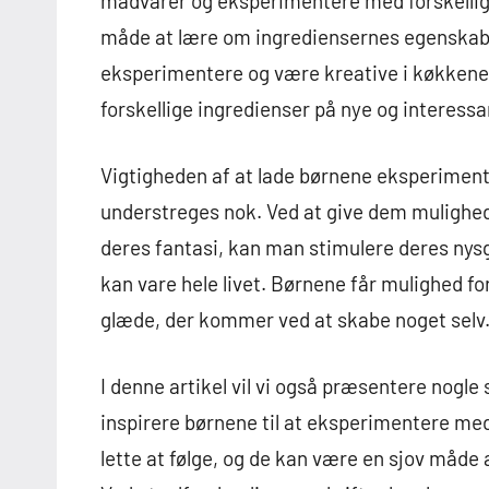
madvarer og eksperimentere med forskelli
måde at lære om ingrediensernes egenskaber
eksperimentere og være kreative i køkkene
forskellige ingredienser på nye og interess
Vigtigheden af at lade børnene eksperiment
understreges nok. Ved at give dem mulighed
deres fantasi, kan man stimulere deres nys
kan vare hele livet. Børnene får mulighed fo
glæde, der kommer ved at skabe noget selv
I denne artikel vil vi også præsentere nogl
inspirere børnene til at eksperimentere me
lette at følge, og de kan være en sjov måde