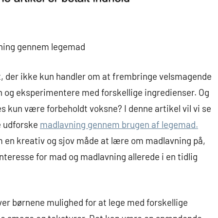
vning gennem legemad
t, der ikke kun handler om at frembringe velsmagende
n og eksperimentere med forskellige ingredienser. Og
s kun være forbeholdt voksne? I denne artikel vil vi se
e udforske
madlavning gennem brugen af legemad.
 en kreativ og sjov måde at lære om madlavning på,
interesse for mad og madlavning allerede i en tidlig
er børnene mulighed for at lege med forskellige