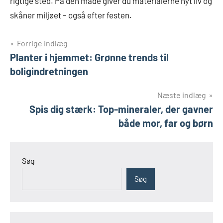
rigtige sted. På den måde giver du materialerne nyt liv og
skåner miljøet – også efter festen.
Indlægsnavigation
Forrige indlæg
Planter i hjemmet: Grønne trends til
boligindretningen
Næste indlæg
Spis dig stærk: Top-mineraler, der gavner
både mor, far og børn
Søg
Søg